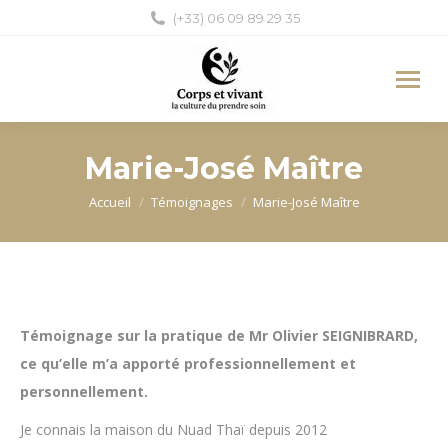
(+33) 06 09 89 29 35
Marie-José Maître
Vous êtes ici :
Accueil
Témoignages
Marie-José Maître
Témoignage sur la pratique de Mr Olivier SEIGNIBRARD,
ce qu’elle m’a apporté professionnellement et
personnellement.
Je connais la maison du Nuad Thaï depuis 2012