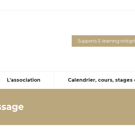
Supports E-learning intégr
L’association
Calendrier, cours, stages
ssage