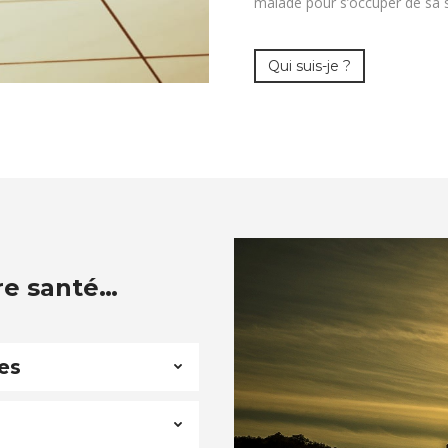
malade pour s’occuper de sa 
Qui suis-je ?
re santé…
es