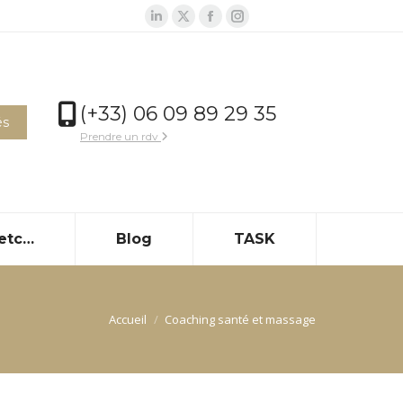
LinkedIn
X
Facebook
Instagram
page
page
page
page
opens
opens
opens
opens
in
in
in
in
(+33) 06 09 89 29 35
new
new
new
new
és
Prendre un rdv
window
window
window
window
 etc…
Blog
TASK
Vous êtes ici :
Accueil
Coaching santé et massage