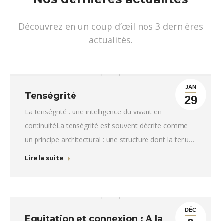
Découvrez en un coup d’œil nos 3 dernières
actualités.
JAN
Tenségrité
29
La tenségrité : une intelligence du vivant en
continuitéLa tenségrité est souvent décrite comme
un principe architectural : une structure dont la tenue
ne repose pas sur l’empilement d’éléments rigides,
Lire la suite
mais sur un équilibre permanent entre des forces de
tension et de compression. Rien n’y est jamais figé,
et pourtant l’ensemble tient. C’est précisément ce…
DÉC
Equitation et connexion : A la