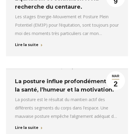
9
recherche du centaure.
Les stages Energie-Mouvement et Posture Plein
Potentiel (EM3P) pour l’équitation, sont toujours pour
moi des moments très particuliers car mon
enseignement y est renforcé par la présence
Lire la suite
d’assistants d’exception : Les chevaux.
MAR
La posture influe profondément sur
2
la santé, l’humeur et la motivation.
La posture est le résultat du maintien actif des
différents segments du corps dans l’espace. Une
mauvaise posture empêche l’alignement adéquat des
articulations, et les muscles sont obligés de travailler
Lire la suite
plus dur afin de combattre la gravité efficacement.