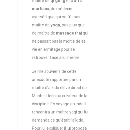
maître de
qi gong
et d’
arts
martiaux
, de médecin
ayurvédique qui ne fût pas
maître de
yoga
, pas plus que
de maître de
massage thaï
qui
ne passait pas la moitié de sa
vie en ermitage pour se
retrouver face à lui même.
Je me souviens de cette
anecdote rapportée par un
maître d’aïkido élève direct de
Morihei Ueshiba créateur de la
discipline. En voyage en Inde il
rencontra un maître yogi qui lui
demanda ce qu’était l’aïkido.
Pour lui expliquer il lui proposa