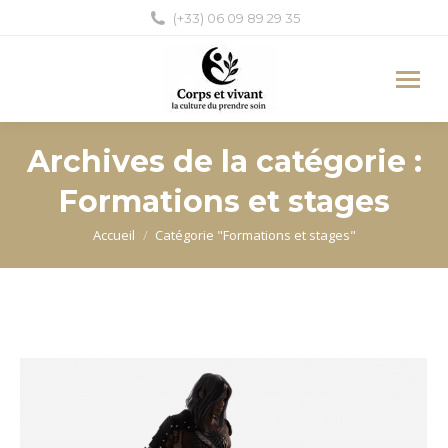
(+33) 06 09 89 29 35
Archives de la catégorie :
Formations et stages
Vous êtes ici :
Accueil
Catégorie "Formations et stages"