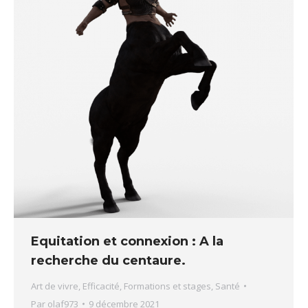
Equitation et connexion : A la
recherche du centaure.
Art de vivre
,
Efficacité
,
Formations et stages
,
Santé
Par
olaf973
9 décembre 2021