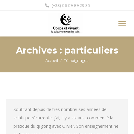
(+33) 06 09 89 29 35
Archives :
particuliers
Vous êtes ici :
Accueil
Témoignages
Souffrant depuis de très nombreuses années de
sciatique récurrente, j’ai, il y a six ans, commencé la
pratique du qi gong avec Olivier. Son enseignement ne